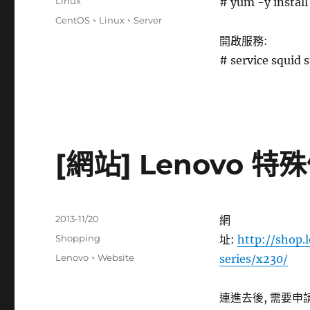
分
Linux
# yum -y install
日
類
標
CentOS
、
Linux
、
Server
期:
籤
開啟服務:
# service squid s
[網站] Lenovo 
發
2013-11/20
網
佈
分
Shopping
址:
http://shop.
日
類
標
Lenovo
、
Website
series/x230/
期:
籤
連進去後, 需要申請