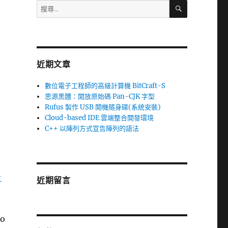
搜
搜
尋
尋
關
鍵
字:
近期文章
數位電子工程師的高級計算機 BitCraft-S
思源黑體：開放原始碼 Pan-CJK 字型
Rufus 製作 USB 開機隨身碟(系統安裝)
Cloud-based IDE 雲端整合開發環境
C++ 以陣列方式宣告陣列的語法
-
近期留言
o