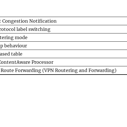
it Congestion Notification
rotocol label switching
iltering mode
p behaviour
ased table
ontentAware Processor
l Route Forwarding (VPN Routering and Forwarding)