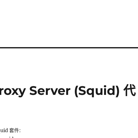
oxy Server (Squid) 代
uid 套件: