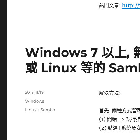
熱門文章:
http:/
Windows 7 以上
或 Linux 等的 Sa
發
2013-11/19
解決方法:
佈
分
Windows
日
類
標
Linux
、
Samba
首先, 兩種方式皆
期:
籤
(1) 開始 => 執
(2) 點選 [系統及