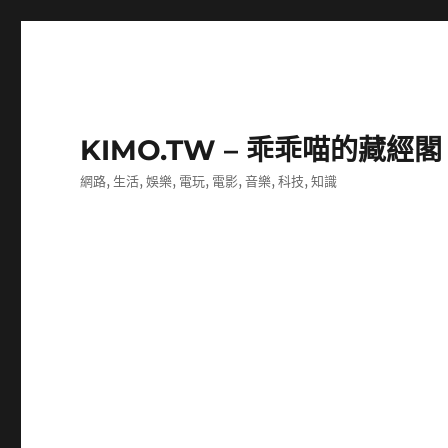
KIMO.TW – 乖乖喵的藏經閣
網路, 生活, 娛樂, 電玩, 電影, 音樂, 科技, 知識