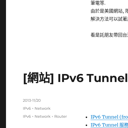
筆電等.
由於是美國網站,
解決方法可以試著用 
看是託朋友帶回台
[網站] IPv6 Tunn
發
2013-11/20
佈
分
IPv6
、
Network
日
類
標
IPv6
、
Network
、
Router
IPv6 Tunnel (fr
期:
籤
IPv6 Tunnel 