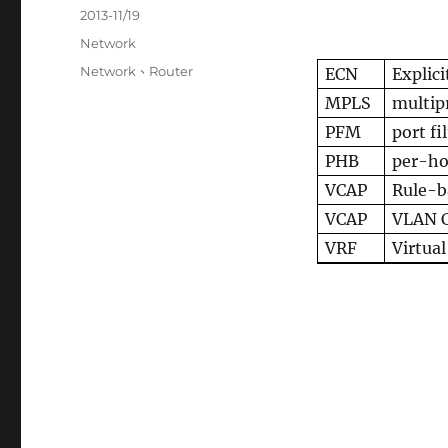
發
2013-11/19
佈
分
Network
日
類
標
Network
、
Router
ECN
Explic
期:
籤
MPLS
multip
PFM
port f
PHB
per-ho
VCAP
Rule-b
VCAP
VLAN C
VRF
Virtua