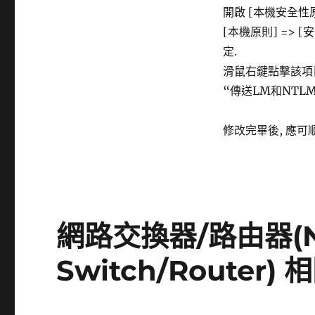
開啟 [本機安全性原
[本機原則] => [
定.
滑鼠右鍵點擊該項目,
“傳送LM和NTL
修改完畢後, 應可順
網路交換器/路由器(N
Switch/Router