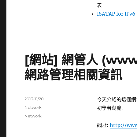
表
ISATAP for IPv6 
[網站] 網管人 (www.
網路管理相關資訊
發
2013-11/20
今天介紹的這個網
佈
分
Network
初學者瀏覽.
日
類
標
Network
期:
籤
網址:
http://ww