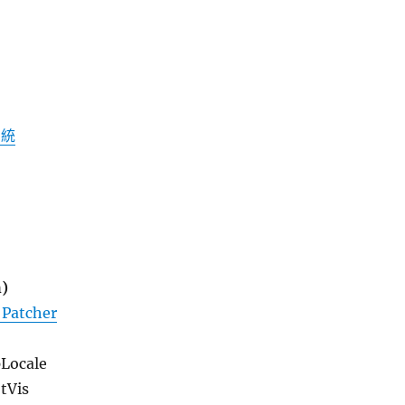
系統
)
 Patcher
pLocale
tVis