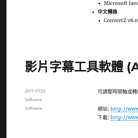
Microsoft Jav
中文轉換
ConvertZ v8.
影片字幕工具軟體 (Ae
發
2017-07/23
可調整時間軸或轉
佈
分
Software
日
類
標
Software
網站:
http://www
期:
籤
下載:
http://www