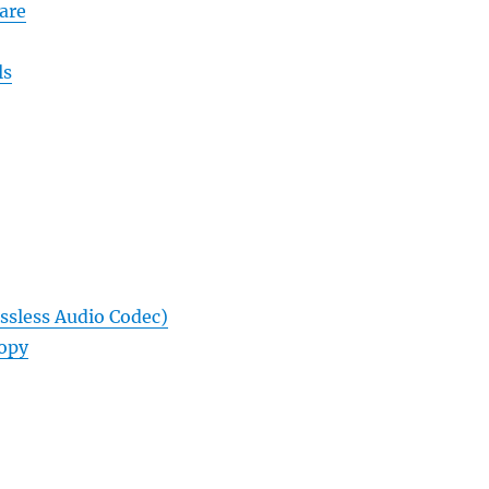
are
ls
ssless Audio Codec)
Copy