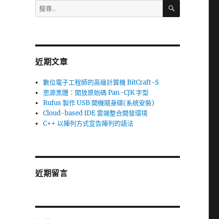
搜
搜
尋
尋
關
鍵
字:
近期文章
數位電子工程師的高級計算機 BitCraft-S
思源黑體：開放原始碼 Pan-CJK 字型
Rufus 製作 USB 開機隨身碟(系統安裝)
Cloud-based IDE 雲端整合開發環境
C++ 以陣列方式宣告陣列的語法
近期留言