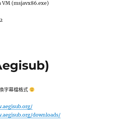
a VM (msjavx86.exe)
02
gisub)
換字幕檔格式
.aegisub.org/
.aegisub.org/downloads/