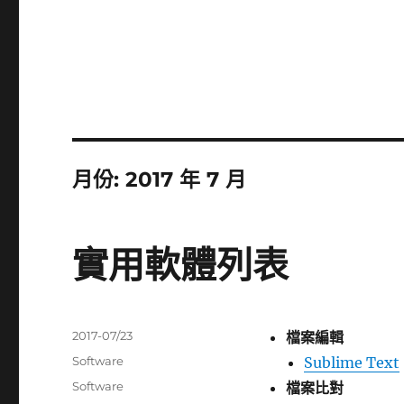
月份:
2017 年 7 月
實用軟體列表
發
2017-07/23
檔案編輯
佈
分
Software
Sublime Text
日
類
標
Software
檔案比對
期: