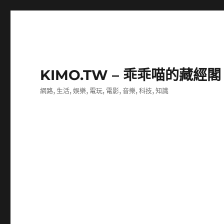
KIMO.TW – 乖乖喵的藏經閣
網路, 生活, 娛樂, 電玩, 電影, 音樂, 科技, 知識