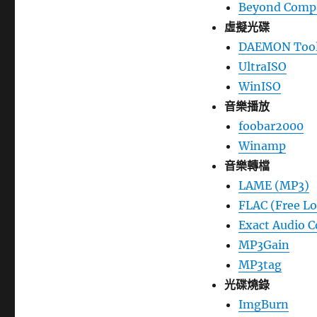
籤
Beyond Comp
虛擬光碟
DAEMON Too
UltraISO
WinISO
音樂播放
foobar2000
Winamp
音樂轉檔
LAME (MP3)
FLAC (Free Lo
Exact Audio 
MP3Gain
MP3tag
光碟燒錄
ImgBurn