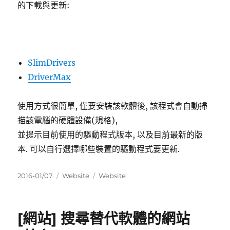
的下載與更新:
SlimDrivers
DriverMax
使用方式很簡單, 僅要安裝該軟體後, 該程式會自動掃
描該電腦的硬體設備(規格),
並提示目前使用的驅動程式版本, 以及目前最新的版
本. 可以自行選擇哪些裝置的驅動程式要更新.
發
分
標
2016-01/07
Website
Website
佈
類
籤
日
期:
[網站] 搜尋替代軟體的網站