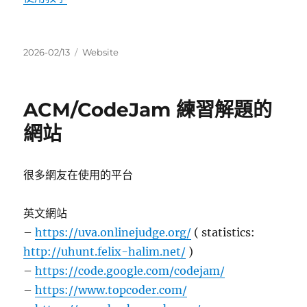
發
分
2026-02/13
Website
佈
類
日
期:
ACM/CodeJam 練習解題的
網站
很多網友在使用的平台
英文網站
–
https://uva.onlinejudge.org/
( statistics:
http://uhunt.felix-halim.net/
)
–
https://code.google.com/codejam/
–
https://www.topcoder.com/