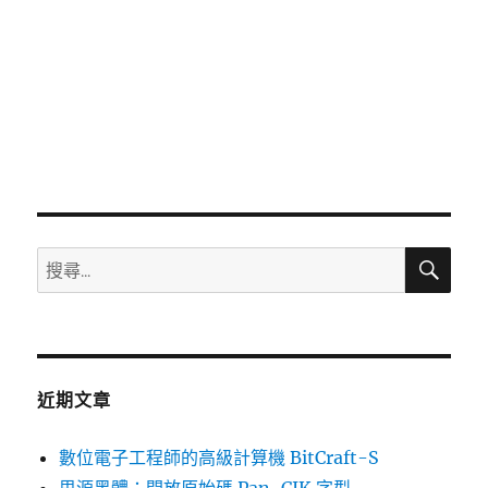
搜
搜
尋
尋
關
鍵
字:
近期文章
數位電子工程師的高級計算機 BitCraft-S
思源黑體：開放原始碼 Pan-CJK 字型