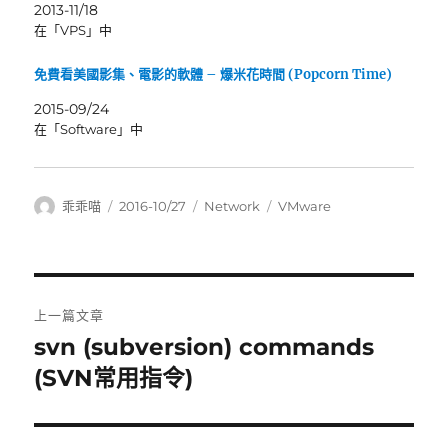
2013-11/18
在「VPS」中
免費看美國影集、電影的軟體 – 爆米花時間 (Popcorn Time)
2015-09/24
在「Software」中
作
發
分
標
乖乖喵
2016-10/27
Network
VMware
者
佈
類
籤
日
期:
文
上一篇文章
章
svn (subversion) commands
上
一
(SVN常用指令)
導
篇
覽
文