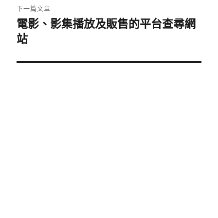
章:
下一篇文章
電影、影集播放及販售的平台查尋網
下
一
站
篇
文
章: